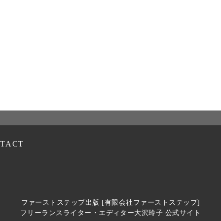
TACT
ファーストステップ出版 [有限会社ファーストステップ]
フリーランスライター・エディター大沢玲子 公式サイト