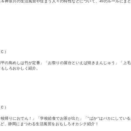
浜＆神奈川の生活風習や住まう人々の特性などについて、49のルールにま
ＢＣ）
利平の鳥めしは竹が定番」「お祭りの屋台といえば焼きまんじゅう」「上
おもしろおかしく紹介。
ＢＣ）
学校帰りにおでん！」「学校給食でお茶が出た」「”ばか”はバカにしてい
など、静岡にまつわる生活風習をおもしろオカシク紹介！