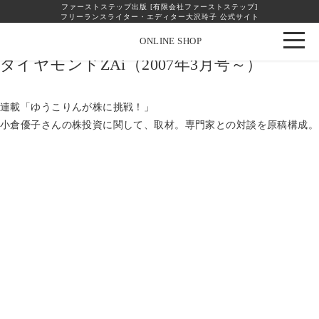
ファーストステップ出版 [有限会社ファーストステップ]
フリーランスライター・エディター大沢玲子 公式サイト
Instagram
facebook
ONLINE SHOP
ダイヤモンドZAi（2007年3月号～）
連載「ゆうこりんが株に挑戦！」
小倉優子さんの株投資に関して、取材。専門家との対談を原稿構成。